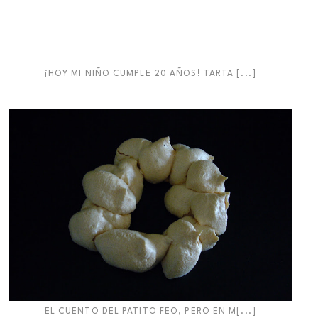
¡HOY MI NIÑO CUMPLE 20 AÑOS! TARTA [...]
EL CUENTO DEL PATITO FEO, PERO EN M[...]