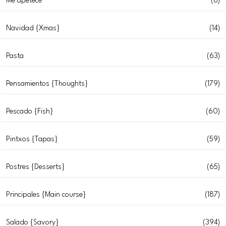
Me apetece
(6)
Navidad {Xmas}
(14)
Pasta
(63)
Pensamientos {Thoughts}
(179)
Pescado {Fish}
(60)
Pintxos {Tapas}
(59)
Postres {Desserts}
(65)
Principales {Main course}
(187)
Salado {Savory}
(394)