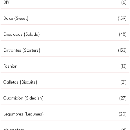
DIY
(6)
Dulce {Sweet}
(159)
Ensaladas {Salads}
(48)
Entrantes {Starters}
(153)
Fashion
(13)
Galletas {Biscuits}
(21)
Guarnición {Sidedish}
(27)
Legumbres {Legumes}
(20)