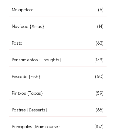
Me apetece
(6)
Navidad {Xmas}
(14)
Pasta
(63)
Pensamientos {Thoughts}
(179)
Pescado {Fish}
(60)
Pintxos {Tapas}
(59)
Postres {Desserts}
(65)
Principales {Main course}
(187)