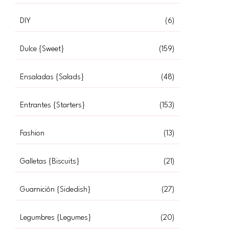
DIY
(6)
Dulce {Sweet}
(159)
Ensaladas {Salads}
(48)
Entrantes {Starters}
(153)
Fashion
(13)
Galletas {Biscuits}
(21)
Guarnición {Sidedish}
(27)
Legumbres {Legumes}
(20)