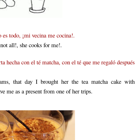
o es todo, ¡mi vecina me cocina!.
 not all!, she cooks for me!.
tarta hecha con el té matcha, con el té que me regaló después
ms, that day I brought her the tea matcha cake with
ve me as a present from one of her trips.