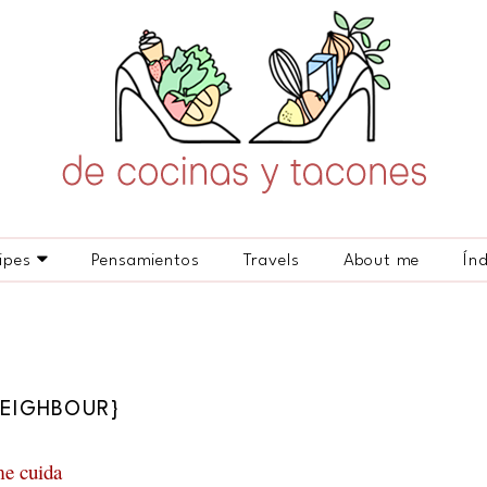
ipes
Pensamientos
Travels
About me
Ín
NEIGHBOUR}
me cuida