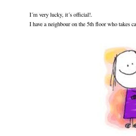
I´m very lucky, it´s official!.
I have a neighbour on the 5th floor who takes c