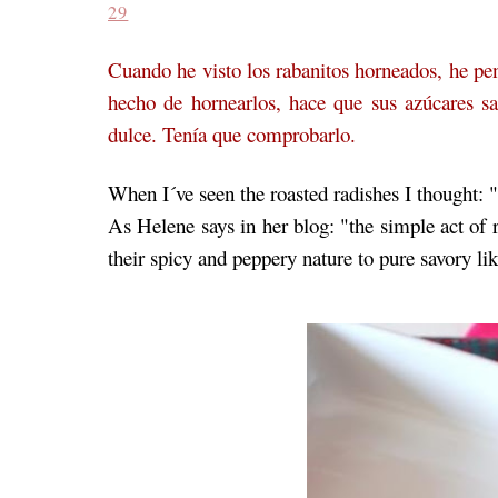
29
Cuando he visto los rabanitos horneados, he p
hecho de hornearlos, hace que sus azúcares s
dulce. Tenía que comprobarlo.
When I´ve seen the roasted radishes I thought: "
As Helene says in her blog: "the simple act of r
their spicy and peppery nature to pure savory li