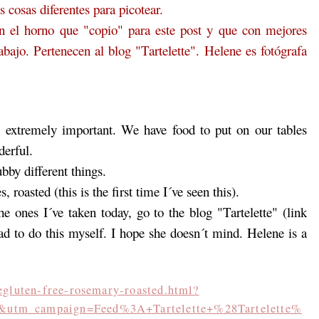
 cosas diferentes para picotear.
en el horno que "copio" para este post y que con mejores
abajo. Pertenecen al blog "Tartelette". Helene es fotógrafa
 is extremely important. We have food to put on our tables
derful.
bby different things.
 roasted (this is the first time I´ve seen this).
e ones I´ve taken today, go to the blog "Tartelette" (link
had to do this myself. I hope she doesn´t mind. Helene is a
egluten-free-rosemary-roasted.html?
&utm_campaign=Feed%3A+Tartelette+%28Tartelette%