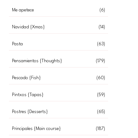
Me apetece
(6)
Navidad {Xmas}
(14)
Pasta
(63)
Pensamientos {Thoughts}
(179)
Pescado {Fish}
(60)
Pintxos {Tapas}
(59)
Postres {Desserts}
(65)
Principales {Main course}
(187)