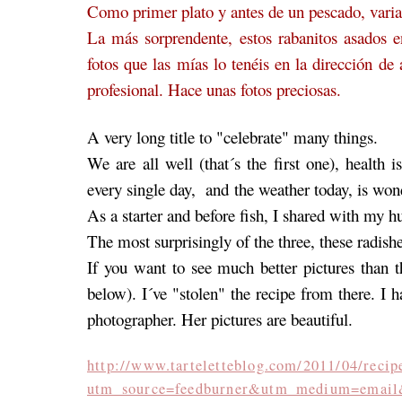
Como primer plato y antes de un pescado, varias
La más sorprendente, estos rabanitos asados 
fotos que las mías lo tenéis en la dirección de 
profesional. Hace unas fotos preciosas.
A very long title to "celebrate" many things.
We are all well (that´s the first one), health
every single day, and the weather today, is won
As a starter and before fish, I shared with my hu
The most surprisingly of the three, these radishes,
If you want to see much better pictures than th
below). I´ve "stolen" the recipe from there. I 
photographer. Her pictures are beautiful.
http://www.tarteletteblog.com/2011/04/recip
utm_source=feedburner&utm_medium=email