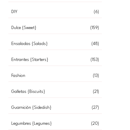
DIY
(6)
Dulce {Sweet}
(159)
Ensaladas {Salads}
(48)
Entrantes {Starters}
(153)
Fashion
(13)
Galletas {Biscuits}
(21)
Guarnición {Sidedish}
(27)
Legumbres {Legumes}
(20)