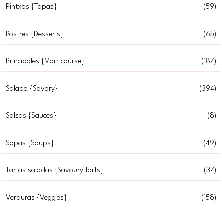
Pintxos {Tapas}
(59)
Postres {Desserts}
(65)
Principales {Main course}
(187)
Salado {Savory}
(394)
Salsas {Sauces}
(8)
Sopas {Soups}
(49)
Tartas saladas {Savoury tarts}
(37)
Verduras {Veggies}
(158)