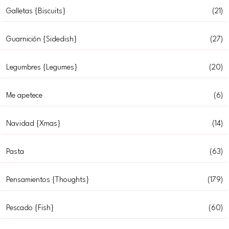
Galletas {Biscuits}
(21)
Guarnición {Sidedish}
(27)
Legumbres {Legumes}
(20)
Me apetece
(6)
Navidad {Xmas}
(14)
Pasta
(63)
Pensamientos {Thoughts}
(179)
Pescado {Fish}
(60)