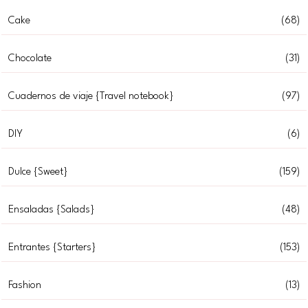
Cake
(68)
Chocolate
(31)
Cuadernos de viaje {Travel notebook}
(97)
DIY
(6)
Dulce {Sweet}
(159)
Ensaladas {Salads}
(48)
Entrantes {Starters}
(153)
Fashion
(13)