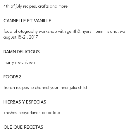
4th of july recipes, crafts and more
CANNELLE ET VANILLE
food photography workshop with gentl & hyers | lummi island, wa
august 18-21, 2017
DAMN DELICIOUS
marry me chicken
FOOD52
french recipes to channel your inner julia child
HIERBAS Y ESPECIAS
knishes neoyorkinos de patata
OLÉ QUE RECETAS