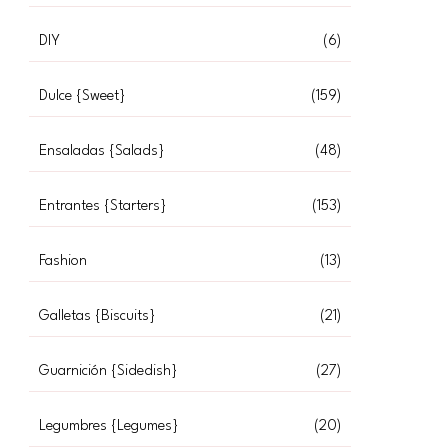
DIY
(6)
Dulce {Sweet}
(159)
Ensaladas {Salads}
(48)
Entrantes {Starters}
(153)
Fashion
(13)
Galletas {Biscuits}
(21)
Guarnición {Sidedish}
(27)
Legumbres {Legumes}
(20)