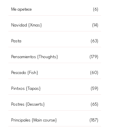
Me apetece
(6)
Navidad {Xmas}
(14)
Pasta
(63)
Pensamientos {Thoughts}
(179)
Pescado {Fish}
(60)
Pintxos {Tapas}
(59)
Postres {Desserts}
(65)
Principales {Main course}
(187)