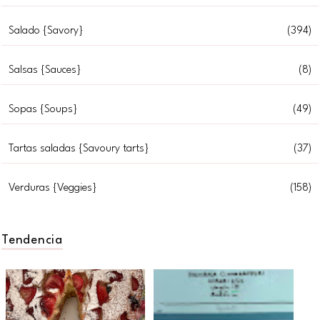
Salado {Savory}
(394)
Salsas {Sauces}
(8)
Sopas {Soups}
(49)
Tartas saladas {Savoury tarts}
(37)
Verduras {Veggies}
(158)
Tendencia