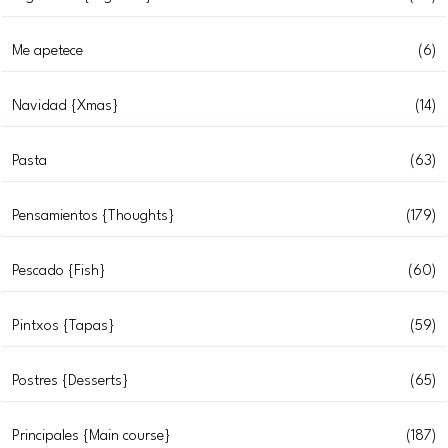
Me apetece
(6)
Navidad {Xmas}
(14)
Pasta
(63)
Pensamientos {Thoughts}
(179)
Pescado {Fish}
(60)
Pintxos {Tapas}
(59)
Postres {Desserts}
(65)
Principales {Main course}
(187)