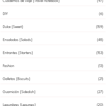
Cuadernos de viaje {Travel notebook}
(97)
DIY
(6)
Dulce {Sweet}
(159)
Ensaladas {Salads}
(48)
Entrantes {Starters}
(153)
Fashion
(13)
Galletas {Biscuits}
(21)
Guarnición {Sidedish}
(27)
Legumbres {Legumes}
(20)