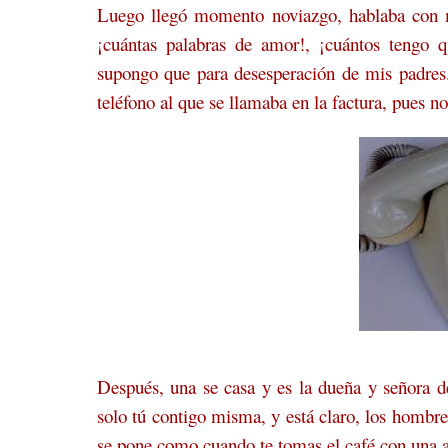
Luego llegó momento noviazgo, hablaba con mi
¡cuántas palabras de amor!, ¡cuántos tengo q
supongo que para desesperación de mis padres
teléfono al que se llamaba en la factura, pues n
Después, una se casa y es la dueña y señora d
solo tú contigo misma, y está claro, los hombr
se pone como cuando te tomas el café con una a