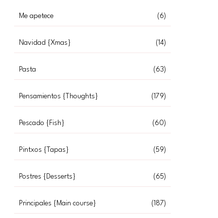
Me apetece
(6)
Navidad {Xmas}
(14)
Pasta
(63)
Pensamientos {Thoughts}
(179)
Pescado {Fish}
(60)
Pintxos {Tapas}
(59)
Postres {Desserts}
(65)
Principales {Main course}
(187)