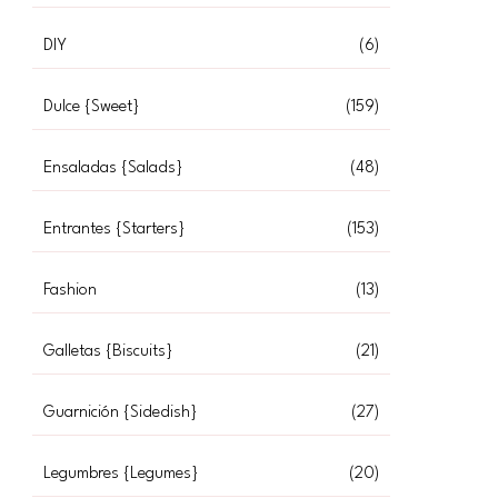
DIY
(6)
Dulce {Sweet}
(159)
Ensaladas {Salads}
(48)
Entrantes {Starters}
(153)
Fashion
(13)
Galletas {Biscuits}
(21)
Guarnición {Sidedish}
(27)
Legumbres {Legumes}
(20)