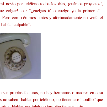
 novio por teléfono todos los días, ¡cuántos proyectos!,
ue colgar!, o : “¿cuelgas tú o cuelgo yo la primera?”,
. Pero como éramos tantos y afortunadamente no venía el
o había “culpable”.
e sus propias facturas, no hay hermanas o madres en casa
es no saben
hablar por teléfono, no tienen ese “tonillo” que
miga. Hablar por teléfono también tiene su arte.