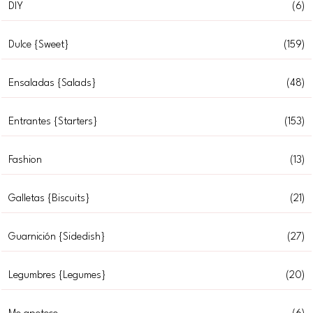
DIY
(6)
Dulce {Sweet}
(159)
Ensaladas {Salads}
(48)
Entrantes {Starters}
(153)
Fashion
(13)
Galletas {Biscuits}
(21)
Guarnición {Sidedish}
(27)
Legumbres {Legumes}
(20)