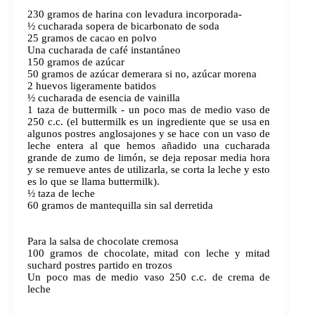
230 gramos de harina con levadura incorporada-
½ cucharada sopera de bicarbonato de soda
25 gramos de cacao en polvo
Una cucharada de café instantáneo
150 gramos de azúcar
50 gramos de azúcar demerara si no, azúcar morena
2 huevos ligeramente batidos
½ cucharada de esencia de vainilla
1 taza de buttermilk - un poco mas de medio vaso de
250 c.c. (el buttermilk es un ingrediente que se usa en
algunos postres anglosajones y se hace con un vaso de
leche entera al que hemos añadido una cucharada
grande de zumo de limón, se deja reposar media hora
y se remueve antes de utilizarla, se corta la leche y esto
es lo que se llama buttermilk).
½ taza de leche
60 gramos de mantequilla sin sal derretida
Para la salsa de chocolate cremosa
100 gramos de chocolate, mitad con leche y mitad
suchard postres partido en trozos
Un poco mas de medio vaso 250 c.c. de crema de
leche