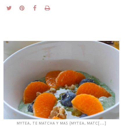
MYTEA, TE MATCHA Y MAS {MYTEA, MATC[...]