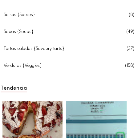
Salsas {Sauces}
(8)
Sopas {Soups}
(49)
Tartas saladas {Savoury tarts}
(37)
Verduras {Veggies}
(158)
Tendencia