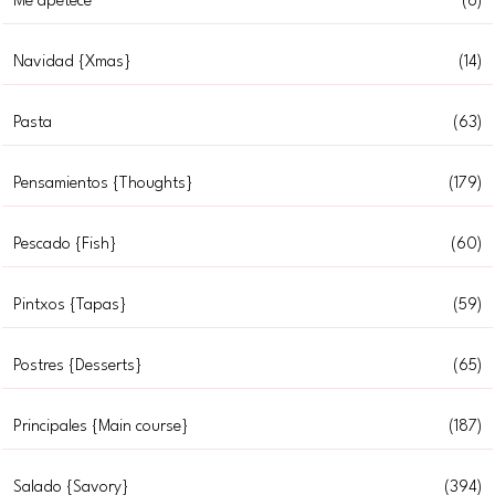
Me apetece
(6)
Navidad {Xmas}
(14)
Pasta
(63)
Pensamientos {Thoughts}
(179)
Pescado {Fish}
(60)
Pintxos {Tapas}
(59)
Postres {Desserts}
(65)
Principales {Main course}
(187)
Salado {Savory}
(394)